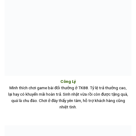
Công Lý
Mình thích chơi game bài đổi thưởng ở TK88. Tỷ lệ trả thưởng cao,
lại hay có khuyến mãi hoàn trả. Sinh nhật vừa rồi còn được tặng quà,
quá là chu đáo. Chơi ở đây thấy yên tâm, hỗ trợ khách hàng cũng
nhiệt tình.