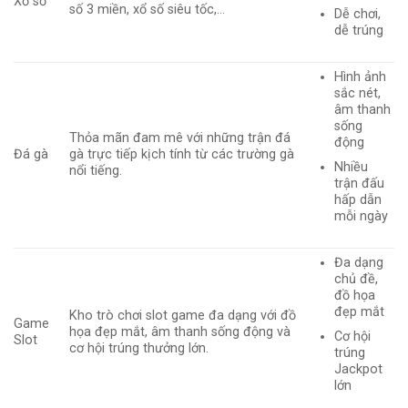
Xổ số
số 3 miền, xổ số siêu tốc,…
Dễ chơi,
dễ trúng
Hình ảnh
sắc nét,
âm thanh
sống
Thỏa mãn đam mê với những trận đá
động
Đá gà
gà trực tiếp kịch tính từ các trường gà
Nhiều
nổi tiếng.
trận đấu
hấp dẫn
mỗi ngày
Đa dạng
chủ đề,
đồ họa
đẹp mắt
Kho trò chơi slot game đa dạng với đồ
Game
họa đẹp mắt, âm thanh sống động và
Cơ hội
Slot
cơ hội trúng thưởng lớn.
trúng
Jackpot
lớn