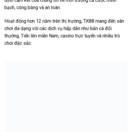
định cam kết của chúng tôi về môi trường cá cược minh
bạch, công bằng và an toàn.
Hoạt động hơn 12 năm trên thị trường, TK88 mang đến sân
chơi đa dạng với các dịch vụ hấp dẫn như bắn cá đổi
thưởng, Tiến lên miền Nam, casino trực tuyến và nhiều trò
chơi đặc sắc.