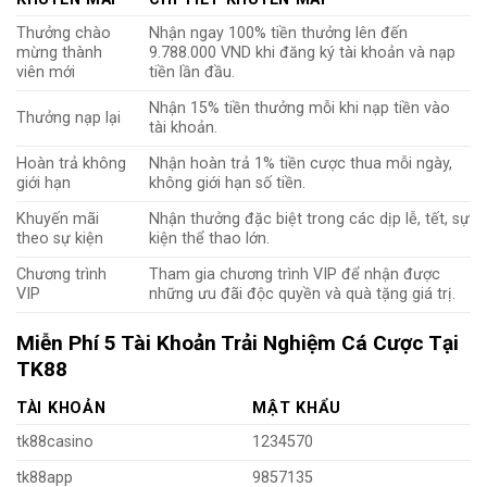
Thưởng chào
Nhận ngay 100% tiền thưởng lên đến
mừng thành
9.788.000 VND khi đăng ký tài khoản và nạp
viên mới
tiền lần đầu.
Nhận 15% tiền thưởng mỗi khi nạp tiền vào
Thưởng nạp lại
tài khoản.
Hoàn trả không
Nhận hoàn trả 1% tiền cược thua mỗi ngày,
giới hạn
không giới hạn số tiền.
Khuyến mãi
Nhận thưởng đặc biệt trong các dịp lễ, tết, sự
theo sự kiện
kiện thể thao lớn.
Chương trình
Tham gia chương trình VIP để nhận được
VIP
những ưu đãi độc quyền và quà tặng giá trị.
Miễn Phí 5 Tài Khoản Trải Nghiệm Cá Cược Tại
TK88
TÀI KHOẢN
MẬT KHẨU
tk88casino
1234570
tk88app
9857135