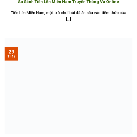
So Sánh Tiến Lên Miền Nam Truyền Thống Và Online
Tiến Lên Miền Nam, một trò chơi bài đã ăn sâu vào tiềm thức của
[...]
29
Th12