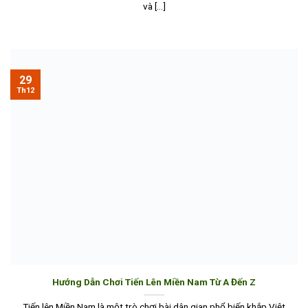
và [...]
29
Th12
Hướng Dẫn Chơi Tiến Lên Miền Nam Từ A Đến Z
Tiến lên Miền Nam là một trò chơi bài dân gian phổ biến khắp Việt