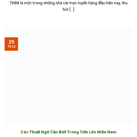
TK88 là một trong những nhà cái trực tuyến hàng đầu hiện nay, thu
hút [...]
29
Th12
Các Thuật Ngữ Cần Biết Trong Tiến Lên Miền Nam