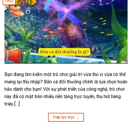
Th12
Bạn đang tìm kiếm một trò chơi giải trí vừa thú vị vừa có thể
mang lại thu nhập? Bắn cá đổi thưởng chính là lựa chọn hoàn
hảo dành cho bạn! Với sự phát triển của công nghệ, trò chơi
này đã có mặt trên nhiều nền tảng trực tuyến, thu hút hàng
triệu […]
Tiếp tục đọc
→