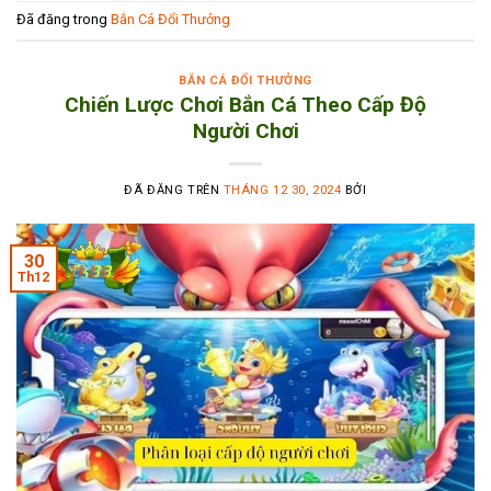
Đã đăng trong
Bắn Cá Đổi Thưởng
BẮN CÁ ĐỔI THƯỞNG
Chiến Lược Chơi Bắn Cá Theo Cấp Độ
Người Chơi
ĐÃ ĐĂNG TRÊN
THÁNG 12 30, 2024
BỞI
30
Th12