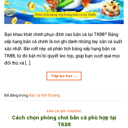
Bạn khao khát chinh phục đỉnh cao bắn cá tại TK88? Bảng
xếp hạng bắn cá chính là nơi ghi danh những tay săn cá xuất
sắc nhất. Bài viết này sẽ phân tích bảng xếp hạng bắn cá
TK88, từ đó bật mí bí quyết leo top, giúp bạn vượt qua mọi
đối thủ và […]
Tiếp tục đọc
→
Đã đăng trong
Bắn Cá Đổi Thưởng
BẮN CÁ ĐỔI THƯỞNG
Cách chọn phòng chơi bắn cá phù hợp tại
TK88