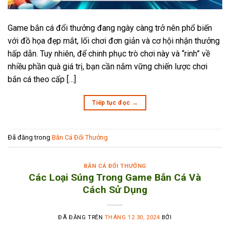
Game bắn cá đổi thưởng đang ngày càng trở nên phổ biến
với đồ họa đẹp mắt, lối chơi đơn giản và cơ hội nhận thưởng
hấp dẫn. Tuy nhiên, để chinh phục trò chơi này và “rinh” về
nhiều phần quà giá trị, bạn cần nắm vững chiến lược chơi
bắn cá theo cấp […]
Tiếp tục đọc
→
Đã đăng trong
Bắn Cá Đổi Thưởng
BẮN CÁ ĐỔI THƯỞNG
Các Loại Súng Trong Game Bắn Cá Và
Cách Sử Dụng
ĐÃ ĐĂNG TRÊN
THÁNG 12 30, 2024
BỞI