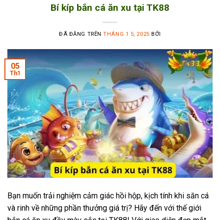
Bí kíp bắn cá ăn xu tại TK88
ĐÃ ĐĂNG TRÊN
THÁNG 1 5, 2025
BỞI
05
Th1
Bạn muốn trải nghiệm cảm giác hồi hộp, kịch tính khi săn cá
và rinh về những phần thưởng giá trị? Hãy đến với thế giới