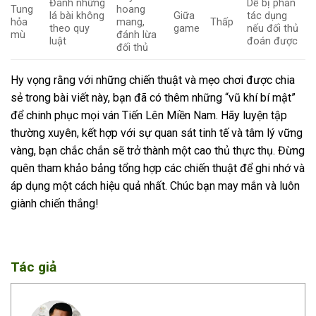
Đánh những
Dễ bị phản
Tung
hoang
lá bài không
Giữa
tác dụng
hỏa
mang,
Thấp
theo quy
game
nếu đối thủ
mù
đánh lừa
luật
đoán được
đối thủ
Hy vọng rằng với những chiến thuật và mẹo chơi được chia
sẻ trong bài viết này, bạn đã có thêm những “vũ khí bí mật”
để chinh phục mọi ván Tiến Lên Miền Nam. Hãy luyện tập
thường xuyên, kết hợp với sự quan sát tinh tế và tâm lý vững
vàng, bạn chắc chắn sẽ trở thành một cao thủ thực thụ. Đừng
quên tham khảo bảng tổng hợp các chiến thuật để ghi nhớ và
áp dụng một cách hiệu quả nhất. Chúc bạn may mắn và luôn
giành chiến thắng!
Tác giả