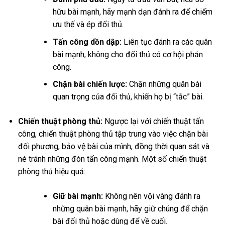
hữu bài mạnh, hãy mạnh dạn đánh ra để chiếm
ưu thế và ép đối thủ.
Tấn công dồn dập:
Liên tục đánh ra các quân
bài mạnh, không cho đối thủ có cơ hội phản
công.
Chặn bài chiến lược:
Chặn những quân bài
quan trọng của đối thủ, khiến họ bị “tắc” bài.
Chiến thuật phòng thủ:
Ngược lại với chiến thuật tấn
công, chiến thuật phòng thủ tập trung vào việc chặn bài
đối phương, bảo vệ bài của mình, đồng thời quan sát và
né tránh những đòn tấn công mạnh. Một số chiến thuật
phòng thủ hiệu quả:
Giữ bài mạnh:
Không nên vội vàng đánh ra
những quân bài mạnh, hãy giữ chúng để chặn
bài đối thủ hoặc dùng để về cuối.