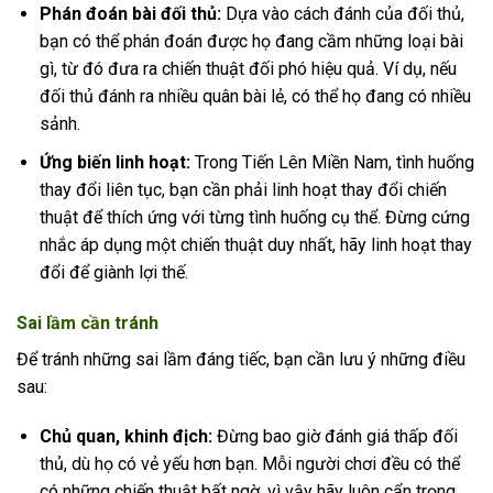
Phán đoán bài đối thủ:
Dựa vào cách đánh của đối thủ,
bạn có thể phán đoán được họ đang cầm những loại bài
gì, từ đó đưa ra chiến thuật đối phó hiệu quả. Ví dụ, nếu
đối thủ đánh ra nhiều quân bài lẻ, có thể họ đang có nhiều
sảnh.
Ứng biến linh hoạt:
Trong Tiến Lên Miền Nam, tình huống
thay đổi liên tục, bạn cần phải linh hoạt thay đổi chiến
thuật để thích ứng với từng tình huống cụ thể. Đừng cứng
nhắc áp dụng một chiến thuật duy nhất, hãy linh hoạt thay
đổi để giành lợi thế.
Sai lầm cần tránh
Để tránh những sai lầm đáng tiếc, bạn cần lưu ý những điều
sau:
Chủ quan, khinh địch:
Đừng bao giờ đánh giá thấp đối
thủ, dù họ có vẻ yếu hơn bạn. Mỗi người chơi đều có thể
có những chiến thuật bất ngờ, vì vậy hãy luôn cẩn trọng.