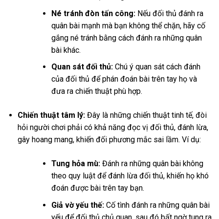
Né tránh đòn tấn công:
Nếu đối thủ đánh ra
quân bài mạnh mà bạn không thể chặn, hãy cố
gắng né tránh bằng cách đánh ra những quân
bài khác.
Quan sát đối thủ:
Chú ý quan sát cách đánh
của đối thủ để phán đoán bài trên tay họ và
đưa ra chiến thuật phù hợp.
Chiến thuật tâm lý:
Đây là những chiến thuật tinh tế, đòi
hỏi người chơi phải có khả năng đọc vị đối thủ, đánh lừa,
gây hoang mang, khiến đối phương mắc sai lầm. Ví dụ:
Tung hỏa mù:
Đánh ra những quân bài không
theo quy luật để đánh lừa đối thủ, khiến họ khó
đoán được bài trên tay bạn.
Giả vờ yếu thế:
Cố tình đánh ra những quân bài
yếu để đối thủ chủ quan, sau đó bất ngờ tung ra