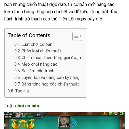
bạn những chiến thuật độc đáo, từ cơ bản đến nâng cao,
kèm theo bảng tổng hợp chi tiết và dễ hiểu. Cùng bắt đầu
hành trình trở thành cao thủ Tiến Lên ngay bây giờ!
Table of Contents
Luật chơi cơ bản
Phân loại chiến thuật
Chiến thuật theo từng giai đoạn
Mẹo chơi nâng cao
Sai lầm cần tránh
Luyện tập và nâng cao kỹ năng
Bảng tổng hợp các chiến thuật
Tác giả
Luật chơi cơ bản