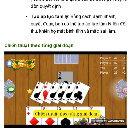
đòn quyết định.
Tạo áp lực tâm lý:
Bằng cách đánh nhanh,
quyết đoán, bạn có thể tạo áp lực tâm lý lên đối
thủ, khiến họ mất bình tĩnh và mắc sai lầm.
Chiến thuật theo từng giai đoạn