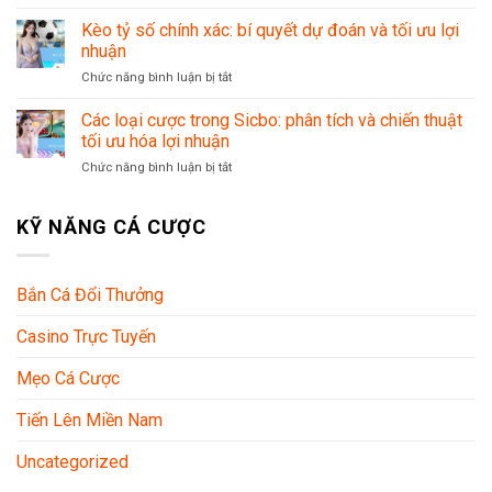
Thuật
Ứng
vốn
ngữ
Kèo tỷ số chính xác: bí quyết dự đoán và tối ưu lợi
dụng
và
‘cầu
hiệu
nhuận
tối
bệt’,
quả
đa
Chức năng bình luận bị tắt
ở
‘cầu
trong
hóa
Kèo
nhảy’
casino
lợi
tỷ
Các loại cược trong Sicbo: phân tích và chiến thuật
trong
trực
nhuận
số
Baccarat:
tối ưu hóa lợi nhuận
tuyến
chính
cách
Chức năng bình luận bị tắt
ở
xác:
nhận
Các
bí
biết
loại
quyết
và
KỸ NĂNG CÁ CƯỢC
cược
dự
tận
trong
đoán
dụng
Sicbo:
và
phân
tối
Bắn Cá Đổi Thưởng
tích
ưu
và
lợi
Casino Trực Tuyến
chiến
nhuận
thuật
tối
Mẹo Cá Cược
ưu
hóa
Tiến Lên Miền Nam
lợi
nhuận
Uncategorized