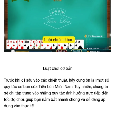
Luật chơi cơ bản
Trước khi đi sâu vào các chiến thuật, hãy cùng ôn lại một số
quy tắc cơ bản của Tiến Lên Miền Nam. Tuy nhiên, chúng ta
sẽ chỉ tập trung vào những quy tắc ảnh hưởng trực tiếp đến
tốc độ chơi, giúp bạn nắm bắt nhanh chóng và dễ dàng áp
dụng vào thực tế.