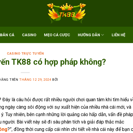
BẮN CÁ
CASINO
MẸO CÁ CƯỢC
HƯỚNG DẪN
LIÊN HỆ
CASINO TRỰC TUYẾN
yến TK88 có hợp pháp không?
ĐĂNG TRÊN
THÁNG 12 29, 2024
BỞI
Đây là câu hỏi được rất nhiều người chơi quan tâm khi tìm hiểu v
ang ngày càng sôi động với sự xuất hiện của nhiều nhà cái mới, và
ú ý. Tuy nhiên, bên cạnh những lời quảng cáo hấp dẫn, vấn đề pháp
 người. Bài viết này sẽ đi sâu phân tích và giải đáp thắc mắc
hông
?”, đồng thời cung cấp cái nhìn chi tiết về nhà cái này để bạn 