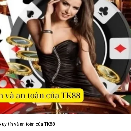
 uy tín và an toàn của TK88