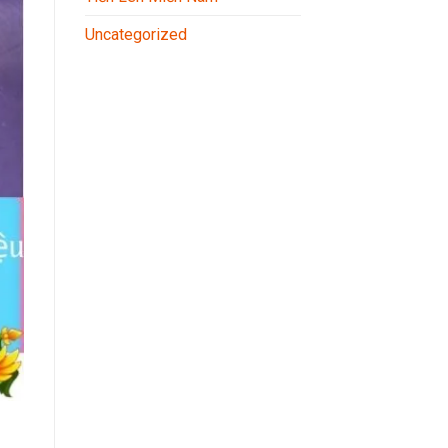
lợi
nhuận
Uncategorized