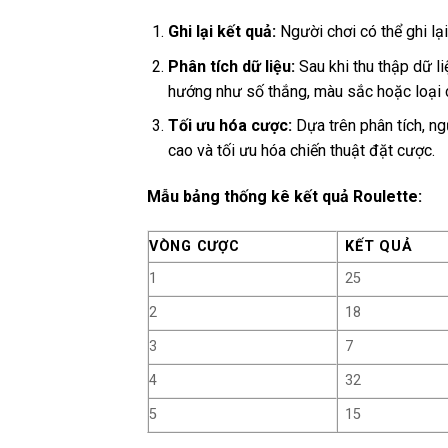
Ghi lại kết quả:
Người chơi có thể ghi lạ
Phân tích dữ liệu:
Sau khi thu thập dữ li
hướng như số thắng, màu sắc hoặc loại c
Tối ưu hóa cược:
Dựa trên phân tích, ng
cao và tối ưu hóa chiến thuật đặt cược.
Mẫu bảng thống kê kết quả Roulette:
VÒNG CƯỢC
KẾT QUẢ
1
25
2
18
3
7
4
32
5
15