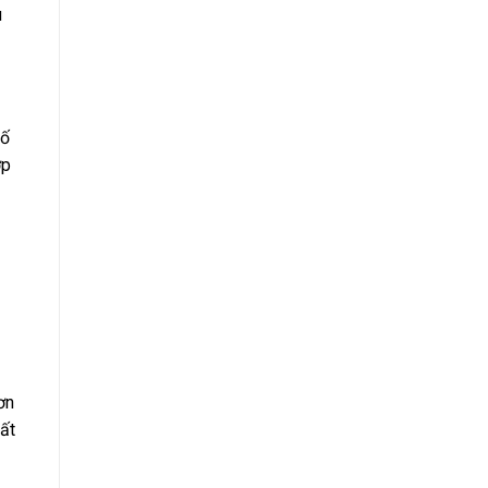
u
số
ợp
ơn
ất