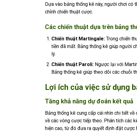
Dựa vào bảng thống kê này, người chơi có t
chỉnh chiến thuật cược.
Các chiến thuật dựa trên bảng t
Chiến thuật Martingale:
Trong chiến th
tiền đã mất. Bảng thống kê giúp người c
lý.
Chiến thuật Paroli:
Ngược lại với Martin
Bảng thống kê giúp theo dõi các chuỗi th
Lợi ích của việc sử dụng 
Tăng khả năng dự đoán kết quả
Bảng thống kê cung cấp cái nhìn chi tiết về
về các vòng cược tiếp theo. Phân tích các k
hiện cao, từ đó đưa ra quyết định đặt cược h