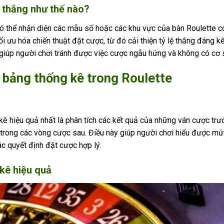
ệ thắng như thế nào?
ó thể nhận diện các mẫu số hoặc các khu vực của bàn Roulette c
ối ưu hóa chiến thuật đặt cược, từ đó cải thiện tỷ lệ thắng đáng kể
ả giúp người chơi tránh được việc cược ngẫu hứng và không có cơ 
bảng thống kê trong Roulette
ê hiệu quả nhất là phân tích các kết quả của những ván cược trư
 trong các vòng cược sau. Điều này giúp người chơi hiểu được mứ
c quyết định đặt cược hợp lý.
kê hiệu quả