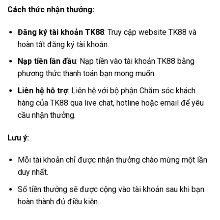
Cách thức nhận thưởng:
Đăng ký tài khoản TK88
: Truy cập website TK88 và
hoàn tất đăng ký tài khoản.
Nạp tiền lần đầu
: Nạp tiền vào tài khoản TK88 bằng
phương thức thanh toán bạn mong muốn.
Liên hệ hỗ trợ
: Liên hệ với bộ phận Chăm sóc khách
hàng của TK88 qua live chat, hotline hoặc email để yêu
cầu nhận thưởng.
Lưu ý:
Mỗi tài khoản chỉ được nhận thưởng chào mừng một lần
duy nhất.
Số tiền thưởng sẽ được cộng vào tài khoản sau khi bạn
hoàn thành đủ điều kiện.