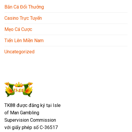
phân
tối
Bắn Cá Đổi Thưởng
tích
ưu
và
lợi
Casino Trực Tuyến
chiến
nhuận
thuật
tối
Mẹo Cá Cược
ưu
hóa
Tiến Lên Miền Nam
lợi
nhuận
Uncategorized
TK88 được đăng ký tại Isle
of Man Gambling
Supervision Commission
với giấy phép số C-36517