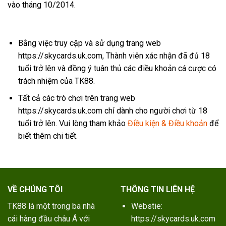
vào tháng 10/2014.
Bằng việc truy cập và sử dụng trang web
https://skycards.uk.com, Thành viên xác nhận đã đủ 18
tuổi trở lên và đồng ý tuân thủ các điều khoản cá cược có
trách nhiệm của TK88.
Tất cả các trò chơi trên trang web
https://skycards.uk.com chỉ dành cho người chơi từ 18
tuổi trở lên. Vui lòng tham khảo
Điều kiện & Điều khoản
để
biết thêm chi tiết.
VỀ CHÚNG TÔI
THÔNG TIN LIÊN HỆ
TK88
là một trong ba nhà
Webstie:
cái hàng đầu châu Á với
https://skycards.uk.com