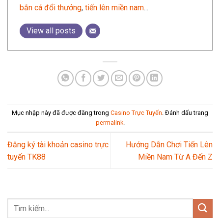
bắn cá đổi thưởng
,
tiến lên miền nam
...
View all posts
Mục nhập này đã được đăng trong
Casino Trực Tuyến
. Đánh dấu trang
permalink
.
Đăng ký tài khoản casino trực
Hướng Dẫn Chơi Tiến Lên
tuyến TK88
Miền Nam Từ A Đến Z