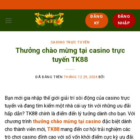
Chuyển
đến
ĐĂNG
ĐĂNG
nội
KÝ
NHẬP
dung
CASINO TRỰC TUYẾN
Thưởng chào mừng tại casino trực
tuyến TK88
ĐÃ ĐĂNG TRÊN
THÁNG 12 29, 2024
BỞI
Bạn mới gia nhập thế giới giải trí sôi động của casino trực
tuyến và đang tìm kiếm một nhà cái uy tín với những ưu đãi
hấp dẫn? TK88 chính là điểm đến lý tưởng dành cho bạn. Với
chương trình
thưởng chào mừng tại casino
đặc biệt dành
cho thành viên mới,
TK88
mang đến cơ hội trải nghiệm các
trò chơi casino đỉnh cao với số vốn khởi điểm cực kỳ ưu đãi.