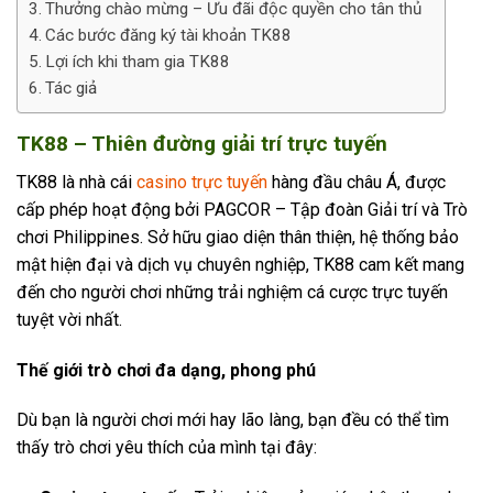
Thưởng chào mừng – Ưu đãi độc quyền cho tân thủ
Các bước đăng ký tài khoản TK88
Lợi ích khi tham gia TK88
Tác giả
TK88 – Thiên đường giải trí trực tuyến
TK88 là nhà cái
casino trực tuyến
hàng đầu châu Á, được
cấp phép hoạt động bởi PAGCOR – Tập đoàn Giải trí và Trò
chơi Philippines. Sở hữu giao diện thân thiện, hệ thống bảo
mật hiện đại và dịch vụ chuyên nghiệp, TK88 cam kết mang
đến cho người chơi những trải nghiệm cá cược trực tuyến
tuyệt vời nhất.
Thế giới trò chơi đa dạng, phong phú
Dù bạn là người chơi mới hay lão làng, bạn đều có thể tìm
thấy trò chơi yêu thích của mình tại đây: