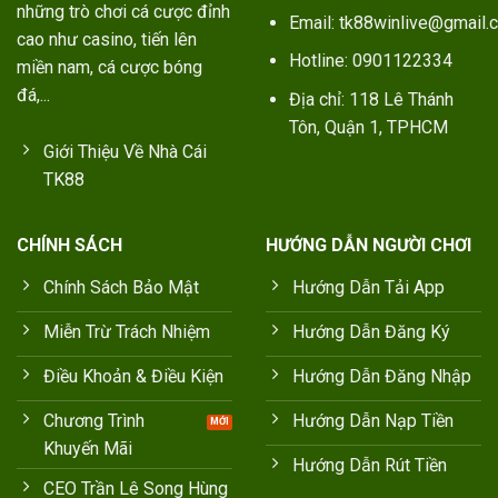
những trò chơi cá cược đỉnh
Email:
tk88winlive@gmail.
cao như casino, tiến lên
Hotline: 0901122334
miền nam, cá cược bóng
đá,...
Địa chỉ: 118 Lê Thánh
Tôn, Quận 1, TPHCM
Giới Thiệu Về Nhà Cái
TK88
CHÍNH SÁCH
HƯỚNG DẪN NGƯỜI CHƠI
Chính Sách Bảo Mật
Hướng Dẫn Tải App
Miễn Trừ Trách Nhiệm
Hướng Dẫn Đăng Ký
Điều Khoản & Điều Kiện
Hướng Dẫn Đăng Nhập
Chương Trình
Hướng Dẫn Nạp Tiền
Khuyến Mãi
Hướng Dẫn Rút Tiền
CEO Trần Lê Song Hùng