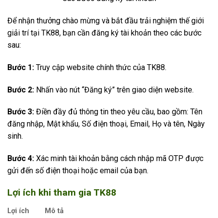
Để nhận thưởng chào mừng và bắt đầu trải nghiệm thế giới
giải trí tại TK88, bạn cần đăng ký tài khoản theo các bước
sau:
Bước 1:
Truy cập website chính thức của TK88.
Bước 2:
Nhấn vào nút “Đăng ký” trên giao diện website.
Bước 3:
Điền đầy đủ thông tin theo yêu cầu, bao gồm: Tên
đăng nhập, Mật khẩu, Số điện thoại, Email, Họ và tên, Ngày
sinh.
Bước 4:
Xác minh tài khoản bằng cách nhập mã OTP được
gửi đến số điện thoại hoặc email của bạn.
Lợi ích khi tham gia TK88
Lợi ích
Mô tả